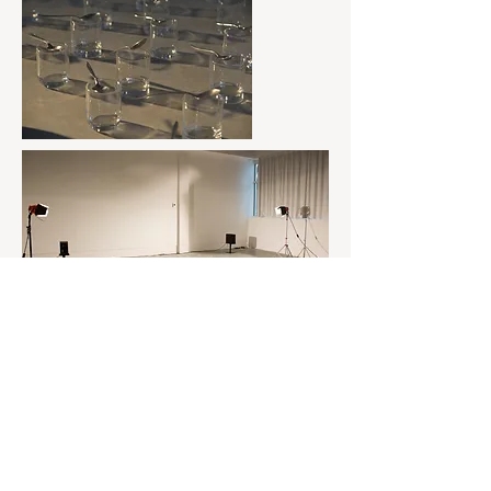
L' orchestre
Installation avec pièce sonore, Ustensiles de
cuisine, dimensions variables, 2019.
04 '00'', Pièce sonore